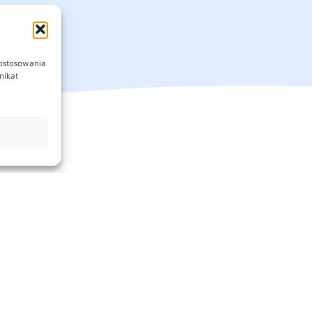
dostosowania
nikat
Na skróty
Zapisy na Judo
Zajęcia