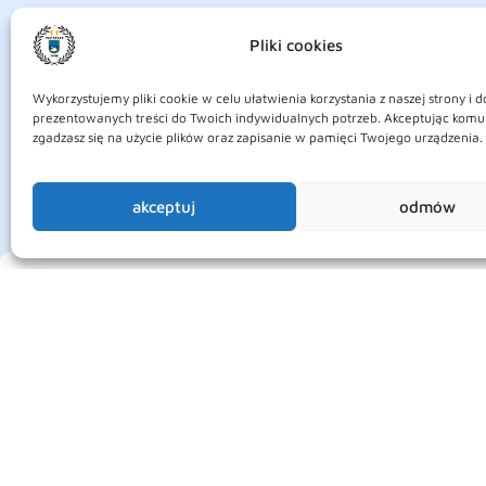
Pliki cookies
Wykorzystujemy pliki cookie w celu ułatwienia korzystania z naszej strony i 
prezentowanych treści do Twoich indywidualnych potrzeb. Akceptując komu
zgadzasz się na użycie plików oraz zapisanie w pamięci Twojego urządzenia.
akceptuj
odmów
O nas
Klub Judo oraz Fundacja wspierająca dzieci
w rozwoju sportowym oraz osobistym.