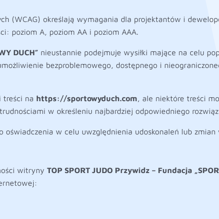
wych (WCAG) określają wymagania dla projektantów i dewelop
ci: poziom A, poziom AA i poziom AAA.
OWY DUCH”
nieustannie podejmuje wysiłki mające na celu pop
ożliwienie bezproblemowego, dostępnego i nieograniczoneg
 treści na
https://sportowyduch.com
, ale niektóre treści m
rudnościami w określeniu najbardziej odpowiedniego rozwiąz
 oświadczenia w celu uwzględnienia udoskonaleń lub zmian 
ności witryny
TOP SPORT JUDO Przywidz – Fundacja „SP
ternetowej: