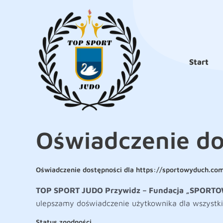
do
Przejdź
treści
do
treści
Start
Oświadczenie do
Oświadczenie dostępności dla https://sportowyduch.co
TOP SPORT JUDO Przywidz – Fundacja „SPORT
ulepszamy doświadczenie użytkownika dla wszystki
Status zgodności