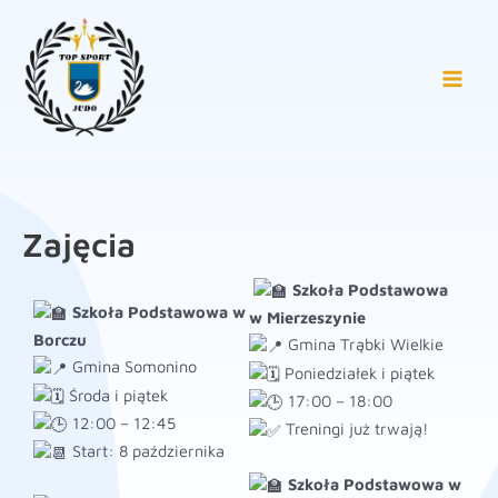
Przejdź
Main
treści
do
Men
treści
Zajęcia
Szkoła Podstawowa
Szkoła Podstawowa w
w Mierzeszynie
Borczu
Gmina Trąbki Wielkie
Gmina Somonino
Poniedziałek i piątek
Środa i piątek
17:00 – 18:00
12:00 – 12:45
Treningi już trwają!
Start: 8 października
Szkoła Podstawowa w