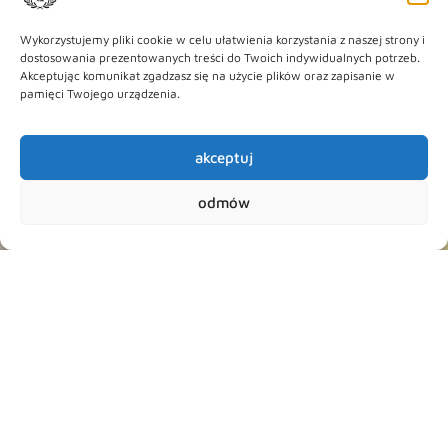
Wykorzystujemy pliki cookie w celu ułatwienia korzystania z naszej strony i
dostosowania prezentowanych treści do Twoich indywidualnych potrzeb.
Akceptując komunikat zgadzasz się na użycie plików oraz zapisanie w
pamięci Twojego urządzenia.
akceptuj
odmów
Zapisz
Zapisz
dziecko
dziecko już
dziś!
Skorzystaj z